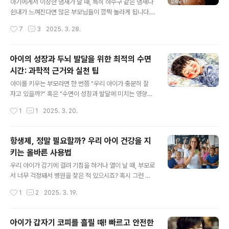
호르몬(에스트로겐)**이 태반을 통해 아기에게 전달되는
아기에게서 이상한 냄새가 날 때, 특히 하수구 같은 냄새나
데,출산 후 갑자기 호르몬 공급이 끊기면서 아기의 몸이 이
쉰내가 느껴진다면 많은 부모님들이 깜짝 놀라게 됩니다.
에 반응하여 유방이 붓거나 단단해지는 일이 생기곤 합니
“입에서 나는 걸까?”, “콧속 문제일까?”처럼 원인조차 헷
작성시간
7
3
2025. 3. 28.
다.때로는 유두에서 하얀 분비물(초유처럼 보이는 액체)이
갈릴 수 있어요. 이 글에서는 80일~100일 전후의 아기에
나올 수도 있어요. ✅ 남자아기, 여자아..
게서 나는 입냄새와 콧속 냄새를 구분하는 방법, 그리고 냄
새별 원인과 상황별 대처법을 친절하고 체계적으로 정리해
아이의 성장과 두뇌 발달을 위한 최적의 수면
드릴게요.▶ 아기 입냄새가 나는 경우: 원인과 확인법1. 젖
시간: 과학적 근거와 실천 팁
병 우유 찌꺼기와 백태수유 후 입 안에 남은 우유 잔여물이
글 내용
혀나 잇몸에 남아 세균과 반응하면서 냄새를 유발할 수 있
아이를 키우는 부모라면 한 번쯤 "우리 아이가 충분히 잘
어요. 특히 혀에 희끗한 백태가 두껍게 끼어 있다면 구취의
자고 있을까?" 혹은 "수면이 성장과 발달에 미치는 영향은
원인이 될 수 있습니다.2. 구강 건조밤새 입을 벌리고 자거
얼마나 클까?"라는 고민을 해본 적이 있을 것입니다. 수면
작성시간
1
1
2025. 3. 20.
나, 비염으로 코가 막혀 입으로 호흡하는 경우 구강이 건조
은 단순한 휴식이 아니라 아이의 성장과 두뇌 발달에 중요
해지면서 냄새가 날 ..
한 역할을 합니다. 오늘은 수면과 성장 발달의 관계, 적정
수면 시간, 그리고 수면의 질을 높이는 방법에 대해 과학적
항생제, 정말 필요할까? 우리 아이 건강을 지
으로 접근해 보겠습니다.1. 수면이 성장에 미치는 영향(1)
키는 올바른 사용법
성장호르몬과 수면아이들은 자는 동안 성장호르몬을 왕성
글 내용
하게 분비합니다. 성장호르몬은 깊은 수면(특히 Non-RE
우리 아이가 감기에 걸려 기침을 하거나 열이 날 때, 부모로
M 수면 단계) 동안 가장 많이 분비되며, 뼈와 근육의 발달
서 너무 걱정돼서 병원을 찾은 적 있으시죠? 혹시 그런 경
을 촉진하고 면역력을 강화하는 데 도움을 줍니다.성장호
험이 있으신가요? 저도 아이가 아플 때마다 '빨리 나으려면
작성시간
1
2
2025. 3. 19.
르몬은 밤 10시에서 새벽 2시 사이에 가장 활발하게 분비
항생제를 먹여야 하지 않을까?' 하는 고민을 했던 적이 있
됩니다. 연구에 따르면, 깊..
습니다. 그런데 의사 선생님이 주신 항생제가 정말 필요한
걸까요? 그런데 혹시 이 항생제가 정말 필요한 걸까요? 많
아이가 갑자기 코피를 흘릴 때! 빠르고 안전한
은 부모님들이 "항생제를 먹어야 빨리 낫는다"고 생각하시