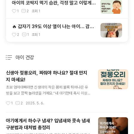
아이의 코딱지 먹기 습관, 걱정 말고 이렇게
대처하세요!
1
2
조회
1
🔥 갑자기 39도 이상 열이 나는 아이… 감기
아니면 뭘까요?
2
1
조회
1
아이 건강
분류 전체보기
주요 글 목록
신생아 젖몽오리, 짜줘야 하나요? 절대 만지
지 마세요!
글 내용
초보 엄마아빠라면 신생아의 작은 몸에 불룩 튀어나온 유
방을 보고 깜짝 놀라셨을 거예요.“내 아기한테 혹시 이상이
있는 건 아닐까?”“왜 젖도 안 먹는데 젖몽오리가 생긴 거
작성시간
1
2
2025. 5. 6.
지?”오늘은 많은 부모님들이 궁금해하는 ‘신생아 젖몽오리
(유방 종창)’에 대해 자세히 알려드릴게요.👶 신생아 젖몽
오리는 정상인가요?결론부터 말하자면, 정상입니다.대부
아기에게서 하수구 냄새? 입냄새와 콧속 냄새
분의 신생아에게 생후 1~2주 사이에 나타날 수 있는 일시
구분법과 대처법 총정리
적인 생리 현상이에요.엄마 뱃속에 있을 때 **산모의 여성
글 내용