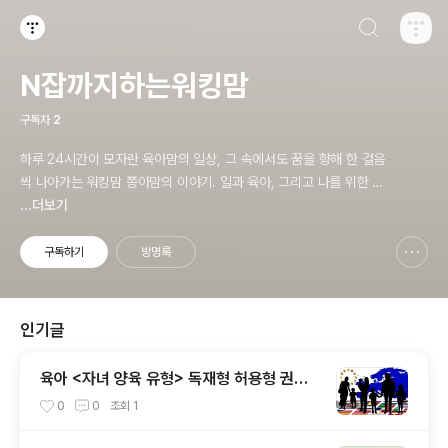
검색하기
티스토리
N잡까지하는워킹맘
구독자
2
하루 24시간이 모자란 육아맘의 일상, 그 속에서도 꿈을 향해 한 걸음
씩 나아가는 워킹맘 쫑아맘의 이야기. 일과 육아, 그리고 나를 위한 도
전까지—진짜 삶을 기록하는 공간입니다.
...더보기
구독하기
방명록
신고하기 레이어
열기
인기글
육아 <자녀 양육 유형> 독재형 허용형 권위
형 방임형 결론
0
0
조회
1