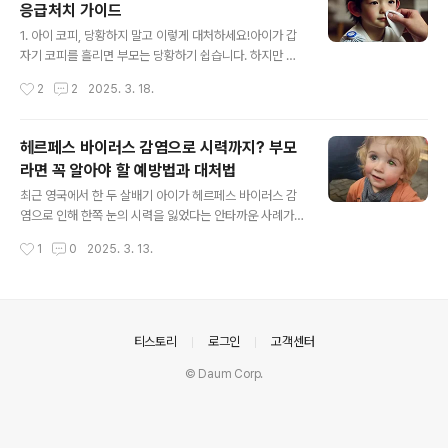
응급처치 가이드
지만, 사실 꼭 그렇지는 않습니다.최근 발표된 조사에 따르
글 내용
면, 우리나라는 OECD 국가 중 항생제 사용량이 3위에 달
1. 아이 코피, 당황하지 말고 이렇게 대처하세요!아이가 갑
할 정도로 높은 편이며, 병원에서 불필요하게 항생제를 처
자기 코피를 흘리면 부모는 당황하기 쉽습니다. 하지만 침
방한 비율이 26%에 달한다고 합니다. 하지만 이러한 무분
착하게 대처하면 대부분의 경우 심각한 문제가 아니며, 빠
작성시간
2
2
2025. 3. 18.
별한 항생제 사용이 우리 아이의 건강을 위협할 수 있다는
르게 멈출 수 있습니다. 1) 아이를 앉히고 고개를 약간 앞으
사실, 알고 계셨나요? ..
로 숙이세요.절대 고개를 뒤로 젖히지 마세요. 피가 목으로
넘어가면 구역질이나 기침을 유발할 수 있습니다.2) 엄지
헤르페스 바이러스 감염으로 시력까지? 부모
와 검지를 이용해 콧망울을 5~10분간 눌러주세요.코뼈가
라면 꼭 알아야 할 예방법과 대처법
아닌, 코끝의 부드러운 부분을 부드럽게 눌러야 합니다.아
글 내용
이에게 입으로 천천히 숨 쉬도록 유도하세요.시간이 지나
최근 영국에서 한 두 살배기 아이가 헤르페스 바이러스 감
도 코피가 멈추지 않으면 한 번 더 10분 정도 눌러주세요.
염으로 인해 한쪽 눈의 시력을 잃었다는 안타까운 사례가
3) 차가운 물수건이나 얼음팩을 코와 이마에 대주세요.혈
보도되었습니다. 많은 부모들이 헤르페스 바이러스를 단순
작성시간
1
0
2025. 3. 13.
관이 수축되면서 출혈이 빠르게 멈출 수 있습니다.단, 얼음
한 감기 바이러스처럼 생각하지만, 사실 신생아와 영유아
팩을 직접 피부에 대면 저온 ..
에게 치명적인 영향을 미칠 수 있습니다. 이번 글에서는 헤
르페스 바이러스의 위험성과 예방법, 감염 시 대처법을 체
계적으로 정리해 보겠습니다. 참고 기사 : https://n.new
s.naver.com/article/030/0003292183 2살 아기,
의안내
티스토리
로그인
고객센터
뽀뽀 받고 한쪽 시력 잃었다… 왜?영국에 거주하는 두 살배
© Daum Corp.
기 아이가 헤르페스균에 감염돼 한쪽 눈의 시력을 상실한
사연이 전해져 충격을 주고 있다. 10일(현지 시각) 영국 메
트로에 따르면, 나미비아 출신의 미셸 사이만(36)은n.ne
ws.n..