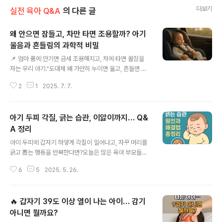
더보기
실전 육아 Q&A
의 다른 글
왜 안으면 잠들고, 차만 타면 조용할까? 아기
울음과 흔들림의 과학적 비밀
글 내용
📌 엄마 품에 안기면 금세 조용해지고, 차에 타면 꿀잠을
자는 우리 아기."도대체 왜 가만히 누이면 울고, 흔들면 잘
자는 걸까?"육아를 하다 보면 정말 궁금해지는 이 현상, 사
2
1
2025. 7. 7.
실 '감정'보다는 '과학'에 더 가까운 이유가 있습니다.🧠 1.
태내 환경을 기억하는 아기의 뇌신생아는 출생 직후에도
자궁 속의 환경을 기억하고 있습니다.자궁 안은 좁고, 따뜻
아기 두피 각질, 긁는 습관, 이앓이까지… Q&
하며, 끊임없는 움직임이 있는 곳이었죠.특히 임신 후반기
에는 엄마의 걸음걸이에 따라 규칙적인 진동이 전달되며,
A 정리
글 내용
이는 아기에게 '안정감'을 주는 패턴으로 뇌에 각인됩니다.
아이 두피에 갑자기 하얗게 각질이 일어나고, 자꾸 머리를
➡️ 그래서 아기는 정지된 상태보다는 리듬감 있는 움직임
긁고 뽑는 행동을 반복한다면?오늘은 많은 육아 부모들이
에 반응해 안정감을 느낍니다.🚗 2. 자동차나 흔들침대 =
궁금해할 피부 고민을 정리해봤습니다.❓ Q1. 아기 두피에
인공 자궁?자동차 주행 시 발생하는 **부드러운 진동과 엔
6
5
2025. 5. 26.
각질이 계속 생기는 이유는?아기 때부터 두피에 하얗게 각
진 소음(백색소음..
질이 생기며 고민이 많았어요. 이런 경우 지루성 두피염일
가능성이 큽니다.이는 엄마의 남성호르몬(안드로겐)이 태
🔥 갑자기 39도 이상 열이 나는 아이… 감기
반을 통해 전달되며 아기의 피지샘을 자극, 피지와 각질이
과도하게 생성되는 것이 원인입니다.📝 주요 원인 정리남
아니면 뭘까요?
글 내용
성 호르몬의 영향곰팡이균 감염 가능성피지샘 과다 활성덥