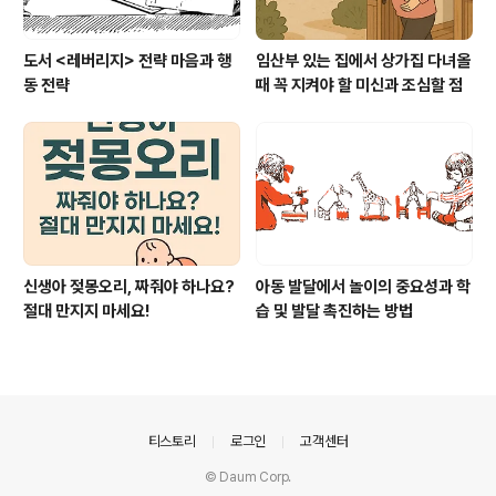
도서 <레버리지> 전략 마음과 행
임산부 있는 집에서 상가집 다녀올
동 전략
때 꼭 지켜야 할 미신과 조심할 점
신생아 젖몽오리, 짜줘야 하나요?
아동 발달에서 놀이의 중요성과 학
절대 만지지 마세요!
습 및 발달 촉진하는 방법
의안내
티스토리
로그인
고객센터
© Daum Corp.