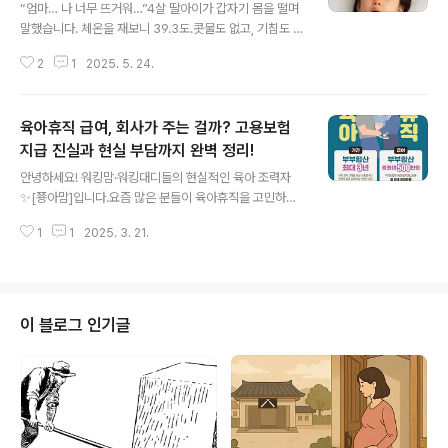
“엄마… 나 너무 뜨거워…”4살 딸아이가 갑자기 몸을 떨며
고 습한 환경💡 해결법: 매일 각질 불리기 + 순한 세정제
말했습니다. 체온을 재보니 39.3도.콧물도 없고, 기침도 없
사용아기 전용 오일 또는 바세린을 발라 각질을 부드럽게
고, 배도 안 아프다고 하는데…이렇게 고열이 나는데 감기
만들어줍니다.자기 전 또는 목욕 몇 시간 전 미리 발라두는
2
1
2025. 5. 24.
도 아니라고요?사실, 유아기에 갑작스런 고열은 생각보다
것이 효과적입니다.순한 아기 샴푸..
다양한 원인으로 생길 수 있어요.오늘은 감기 증상 없이 열
이 나는 이유와 가정에서의 대처법,그리고 병원에 꼭 가야
육아휴직 급여, 회사가 주는 걸까? 고용보험
할 상황까지 정리해드릴게요.🔍 감기 없이 39도 이상의 열
이 나는 이유는?아이들이 고열에 자주 노출되는 이유는,면
지급 진실과 현실 부담까지 완벽 정리!
글 내용
역 체계가 아직 완전히 성숙하지 않았기 때문이에요.몸속
안녕하세요! 워킹맘·워킹대디들의 현실적인 육아 조력자
어디선가 싸움이 벌어지고 있다는 신호죠.✅ 가장 흔한 원
✨[쭁아맘]입니다.요즘 많은 분들이 육아휴직을 고민하시
인들가능성설명초기 바이러스 감염감기, 독감, 장바이러스
면서도, ‘과연 이게 회사에 민폐 아닐까?’, ‘급여는 어디서
등은 열만 먼저 나고 증상은 나중에 생겨요.요로감염특히
1
1
2025. 3. 21.
나오는 거지?’라는 궁금증을 갖고 계시더라고요. 그래서 오
여아에게 많고, 열 외엔 아무 ..
늘은 육아휴직 급여와 회사의 부담에 대한 핵심 정보를 총
정리해서 알려드릴게요.✅ 육아휴직 급여는 누가 주나요?
회사? 아니죠, 고용보험입니다!많은 분들이 ‘육아휴직을 쓰
면 회사에서 월급이 계속 나올까?’ 하고 헷갈려 하세요. 하
이 블로그 인기글
지만 정확한 정보는 이렇습니다:💡 육아휴직 급여는 회사
가 아닌, 국가에서 운영하는 고용보험에서 지급됩니다.즉,
회사에서 직접 주는 돈이 아니라 고용노동부 산하 근로복
지공단을 통해 지급되는 거죠.💬 육아휴직 급여 수급 조건
(2025년 기준)육아휴직 전 고..