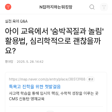
검색하기
N잡까지하는워킹맘
티스토리
실전 육아 Q&A
아이 교육에서 '숨박꼭질과 놀림'
활용법, 심리학적으로 괜찮을까
요?
쭁아맘
2025. 5. 28. 14:42
https://map.naver.com/p/entry/place/38513988
광고
특목고 진학을 위한 첫발걸음
사고력 학습을 통해 입시의 핵심, 수학적 성장을 이루는 곳
CMS 신동탄 영재교육