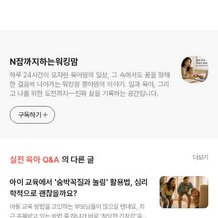
로그 정보
N잡까지하는워킹맘
하루 24시간이 모자란 육아맘의 일상, 그 속에서도 꿈을 향해
한 걸음씩 나아가는 워킹맘 쫑아맘의 이야기. 일과 육아, 그리
고 나를 위한 도전까지—진짜 삶을 기록하는 공간입니다.
구독하기
더보기
실전 육아 Q&A
의 다른 글
아이 교육에서 '숨박꼭질과 놀림' 활용법, 심리
학적으로 괜찮을까요?
글 내용
아동 교육 방법을 고민하는 부모님들이 많으실 텐데요, 최
근 주목받고 있는 방법 중 하나가 바로 '적당한 긴장감'을