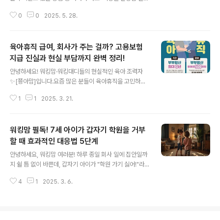
활용한 놀이 교육입니다. 대표적으로 숨박꼭질을 하거나
0
0
2025. 5. 28.
가벼운 놀림(teasing)을 통해 아이에게 긴장감을 주고, 불
안해하거나 울려고 하면 바로 다독여주는 방식입니다. 오
늘은 이런 교육 방법이 아동 심리학적으로 어떤 영향을 미
육아휴직 급여, 회사가 주는 걸까? 고용보험
치는지 전문가 의견과 함께 꼼꼼히 살펴보겠습니다.이런
교육법의 장점은 무엇일까요?1. 스트레스 대처 능력 향상
지급 진실과 현실 부담까지 완벽 정리!
글 내용
아이들은 가벼운 스트레스 상황을 반복 경험하면서 스트레
안녕하세요! 워킹맘·워킹대디들의 현실적인 육아 조력자
스에 대응하는 자신만의 방법을 찾아갑니다. 이를 통해 실
✨[쭁아맘]입니다.요즘 많은 분들이 육아휴직을 고민하시
제로 큰 스트레스 상황에서도 스스로 문제를 해결하는 능
면서도, ‘과연 이게 회사에 민폐 아닐까?’, ‘급여는 어디서
력이 높아질 수 있습니다.2. 정서 조절 능력 강화 놀림을 받
1
1
2025. 3. 21.
나오는 거지?’라는 궁금증을 갖고 계시더라고요. 그래서 오
은 후 곧바로 위로받고 안정감을 느끼면..
늘은 육아휴직 급여와 회사의 부담에 대한 핵심 정보를 총
정리해서 알려드릴게요.✅ 육아휴직 급여는 누가 주나요?
워킹맘 필독! 7세 아이가 갑자기 학원을 거부
회사? 아니죠, 고용보험입니다!많은 분들이 ‘육아휴직을 쓰
면 회사에서 월급이 계속 나올까?’ 하고 헷갈려 하세요. 하
할 때 효과적인 대응법 5단계
글 내용
지만 정확한 정보는 이렇습니다:💡 육아휴직 급여는 회사
안녕하세요, 워킹맘 여러분! 하루 종일 회사 일에 집안일까
가 아닌, 국가에서 운영하는 고용보험에서 지급됩니다.즉,
지 쉴 틈 없이 바쁜데, 갑자기 아이가 "학원 가기 싫어!"라
회사에서 직접 주는 돈이 아니라 고용노동부 산하 근로복
고 말하면 난감하시죠? 오늘은 7세 아이가 갑자기 학원에
지공단을 통해 지급되는 거죠.💬 육아휴직 급여 수급 조건
4
1
2025. 3. 6.
가기 싫어할 때 어떻게 현명하게 대처해야 하는지, 단계별
(2025년 기준)육아휴직 전 고..
로 해결책을 알려드릴게요!1단계: 아이의 마음에 공감부터
해주세요.아이가 학원에 가기 싫다고 표현하면 바로 "왜 가
기 싫어! 빨리 준비해!"라고 다그치기보다, 우선 아이의 마