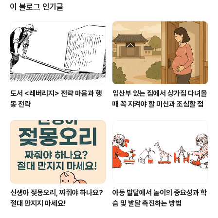
음을 이해하고 공감해 주세요."오늘은 학원 가기 싫구나. 무
이 블로그 인기글
슨 일이 있었어? 엄마한테 이야기해 줄래?"라며 다정하게
말을 걸면 아이도 마음을 열고 솔직하게 이유를 말할 거예
요.2단계: 학원 거부 이유를 정확히 파악하기아이가 학원
을 싫어하는 이유는 다양할 수 있어요.공부가 어렵거나 재
미없다고 느낄 때친구 또는..
도서 <레버리지> 전략 마음과 행
임산부 있는 집에서 상가집 다녀올
동 전략
때 꼭 지켜야 할 미신과 조심할 점
신생아 젖몽오리, 짜줘야 하나요?
아동 발달에서 놀이의 중요성과 학
절대 만지지 마세요!
습 및 발달 촉진하는 방법