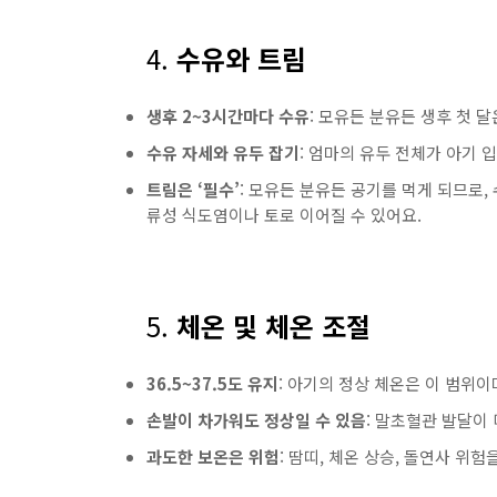
4.
수유와 트림
생후 2~3시간마다 수유
: 모유든 분유든 생후 첫 
수유 자세와 유두 잡기
: 엄마의 유두 전체가 아기 
트림은 ‘필수’
: 모유든 분유든 공기를 먹게 되므로,
류성 식도염이나 토로 이어질 수 있어요.
5.
체온 및 체온 조절
36.5~37.5도 유지
: 아기의 정상 체온은 이 범위이
손발이 차가워도 정상일 수 있음
: 말초혈관 발달이
과도한 보온은 위험
: 땀띠, 체온 상승, 돌연사 위험