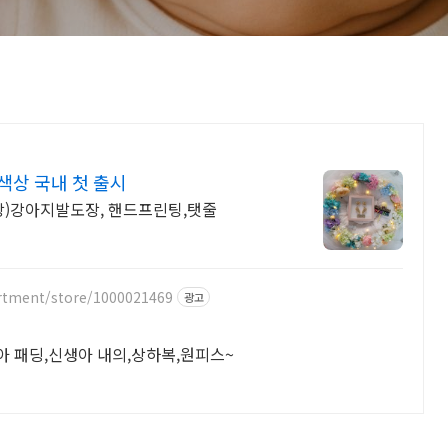
색상 국내 첫 출시
출장)강아지발도장, 핸드프린팅,탯줄
rtment/store/1000021469
광고
아 패딩,신생아 내의,상하복,원피스~