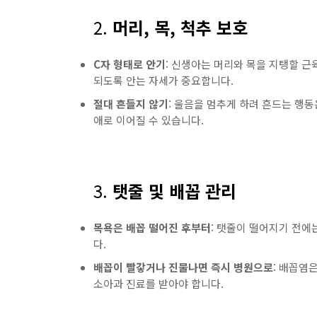
2.
머리, 목, 척추 보호
C자 형태로 안기
: 신생아는 머리와 목을 지탱할 근
되도록 안는 자세가 중요합니다.
절대 흔들지 않기
: 울음을 멈추게 하려 흔드는 행동은
애로 이어질 수 있습니다.
3.
탯줄 및 배꼽 관리
목욕은 배꼽 떨어진 후부터
: 탯줄이 떨어지기 전에
다.
배꼽이 빨갛거나 진물나면 즉시 병원으로
: 배꼽염
소아과 진료를 받아야 합니다.