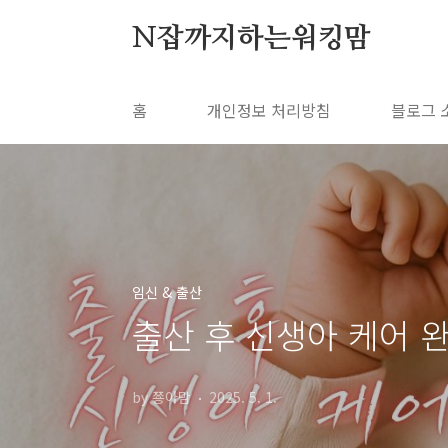
본문 바로가기
N잡까지하는워킹맘
홈
개인정보 처리방침
블로그 
임신 & 출산
출산 후 신생아 케어 
by 쭁아맘
2025. 5. 1.