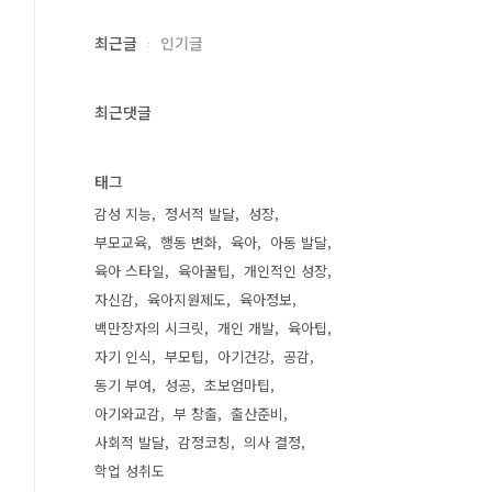
최근글
인기글
최근댓글
태그
감성 지능
정서적 발달
성장
부모교육
행동 변화
육아
아동 발달
육아 스타일
육아꿀팁
개인적인 성장
자신감
육아지원제도
육아정보
백만장자의 시크릿
개인 개발
육아팁
자기 인식
부모팁
아기건강
공감
동기 부여
성공
초보엄마팁
아기와교감
부 창출
출산준비
사회적 발달
감정코칭
의사 결정
학업 성취도